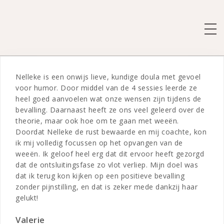
Spring
naar
de
SCH
inhoud
Nelleke is een onwijs lieve, kundige doula met gevoel
voor humor. Door middel van de 4 sessies leerde ze
heel goed aanvoelen wat onze wensen zijn tijdens de
bevalling. Daarnaast heeft ze ons veel geleerd over de
theorie, maar ook hoe om te gaan met weeën.
Doordat Nelleke de rust bewaarde en mij coachte, kon
ik mij volledig focussen op het opvangen van de
weeën. Ik geloof heel erg dat dit ervoor heeft gezorgd
dat de ontsluitingsfase zo vlot verliep. Mijn doel was
dat ik terug kon kijken op een positieve bevalling
zonder pijnstilling, en dat is zeker mede dankzij haar
gelukt!
Valerie