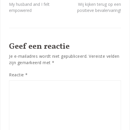
Bericht
My husband and I felt
Wij kijken terug op een
empowered
positieve bevalervaring!
navigatie
Geef een reactie
Je e-mailadres wordt niet gepubliceerd.
Vereiste velden
zijn gemarkeerd met
*
Reactie
*